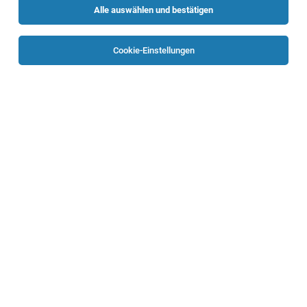
Alle auswählen und bestätigen
Sortieren
30 Jobs
Cookie-Einstellungen
Mitarbeiter:in Caddydienst / Leergut für
Vollzeit
Linz-Wegscheid
29.07.2026
Vollzeit
INTERSPAR GmbH
Allgemeines