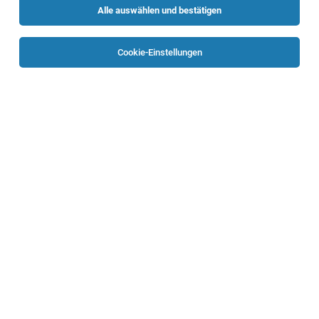
Alle auswählen und bestätigen
Sortieren
30 Jobs
Cookie-Einstellungen
TOP-JOB
ProduktionsmitarbeiterIn (m/w)
Kremsmünster
03.08.2026
Vollzeit
Easy-Box GmbH
Dein Aufgabengebiet umfasst:
Technischer Vertrieb Holzbau (all genders)
Österreich
06.08.2026
Vollzeit