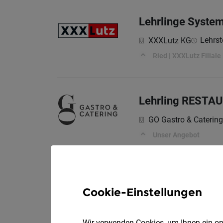
Lehrlinge Syste
Lehrst
XXXLutz KG
Ried | XXXLutz Filiale 
Lehrling RESTA
GO Gastro & Catering
Unser Angebot
Cookie-Einstellungen
Wir verwenden Cookies, um Ihnen ein opt