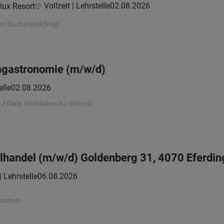
Vollzeit | Lehrstelle
02.08.2026
lux Resort
 im Dachsteinkönig!
mgastronomie (m/w/d)
elle
02.08.2026
Filiale Vöcklabruck | Vollzeit
elhandel (m/w/d) Goldenberg 31, 4070 Eferdin
| Lehrstelle
06.08.2026
rwarten