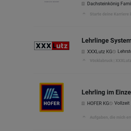
Dachsteinkönig Fami
Starte deine Karriere
Lehrlinge Syste
Lehrst
XXXLutz KG
Vöcklabruck | XXXLutz 
Lehrling im Einz
Vollzeit 
HOFER KG
Aufgaben, die mich e