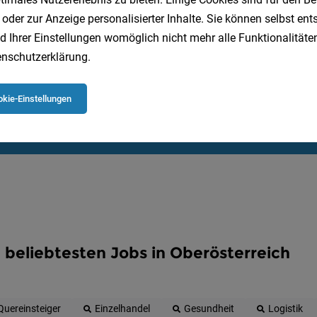
Speichere deine Suche als 
 oder zur Anzeige personalisierter Inhalte. Sie können selbst en
d Ihrer Einstellungen womöglich nicht mehr alle Funktionalitäten
Erhalte alle neuen Stellenangebote automatisch per
nschutzerklärung
.
Jetzt anlegen
kie-Einstellungen
 beliebtesten Jobs in Oberösterreich
Quereinsteiger
Einzelhandel
Gesundheit
Logistik