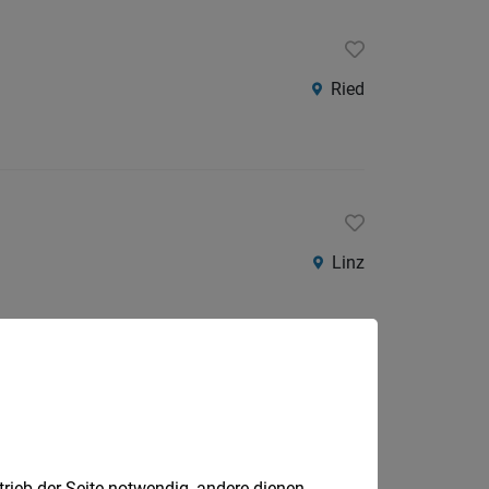
Ried
Linz
trieb der Seite notwendig, andere dienen