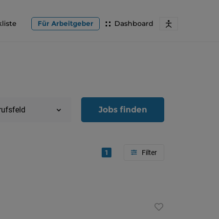
liste
Für Arbeitgeber
Dashboard
Jobs finden
rufsfeld
1
Region
Oberöster
Österreic