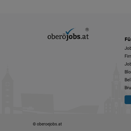
Fü
Jo
Fi
Job
Bl
Bel
Bru
© oberoejobs.at