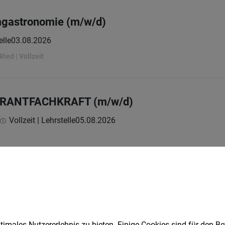
mgastronomie (m/w/d)
elle
03.08.2026
Ried | Vollzeit
URANTFACHKRAFT (m/w/d)
Vollzeit | Lehrstelle
05.08.2026
1
imales Nutzererlebnis zu bieten. Einige Cookies sind für den Be