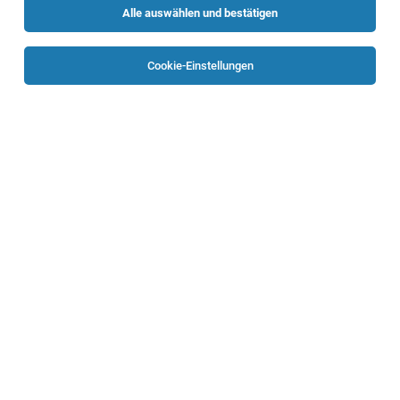
Alle auswählen und bestätigen
Sortieren
30 Jobs
Cookie-Einstellungen
Elementarpädagog*in mit Herz für Kinder und
Teamarbeit
Linz
06.08.2026
Vollzeit | Teilzeit
Magistrat der Landeshauptstadt Linz
Kinder- und Jugend-Services