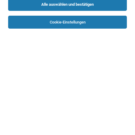
Alle auswählen und bestätigen
Sortieren
30 Jobs
Cookie-Einstellungen
Verkäufer Fliesen (alle Geschlechter)
Feldbach
05.08.2026
Vollzeit
OBI Bau- und Heimwerkermärkte
Ihre Aufgaben:
Einkäufer/in für die Fachbereiche Holz,
Bauelemente und Fliesen (m/w)