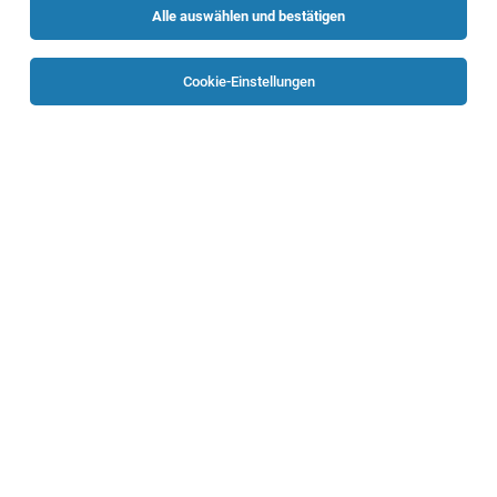
Alle auswählen und bestätigen
Sortieren
30 Jobs
Cookie-Einstellungen
Fachärztin/arzt Neurologie für die MS-Station
Bad Ischl
01.08.2026
Teilzeit
Oberösterreichische Gesundheitsholding GmbH
Beschäftigungsausmaß: