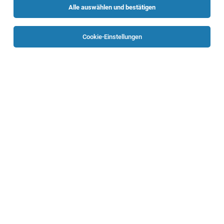
Alle auswählen und bestätigen
Sortieren
30 Jobs
Cookie-Einstellungen
Fachärztin/arzt für Kinder- u.
Jugendheilkunde
Kirchdorf
28.07.2026
Vollzeit | Teilzeit
Oberösterreichische Gesundheitsholding GmbH
Beschäftigungsausmaß: