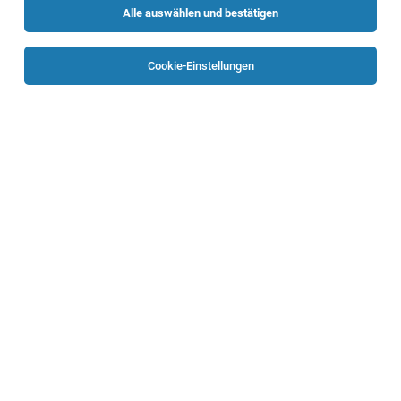
Alle auswählen und bestätigen
Sortieren
30 Jobs
Cookie-Einstellungen
TOP-JOB
Elektro-, Leittechniker:in (all genders)
Braunau
31.07.2026
Vollzeit
Energie AG Oberösterreich
Aufgaben