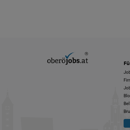
Fü
Jo
Fi
Job
Bl
Bel
Bru