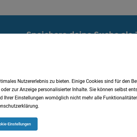
Speichere deine Suche als 
Erhalte alle neuen Stellenangebote automatisch per
Jetzt anlegen
imales Nutzererlebnis zu bieten. Einige Cookies sind für den Be
 oder zur Anzeige personalisierter Inhalte. Sie können selbst en
d Ihrer Einstellungen womöglich nicht mehr alle Funktionalitäten
nschutzerklärung
.
kie-Einstellungen
 beliebtesten Jobs in Oberösterreich