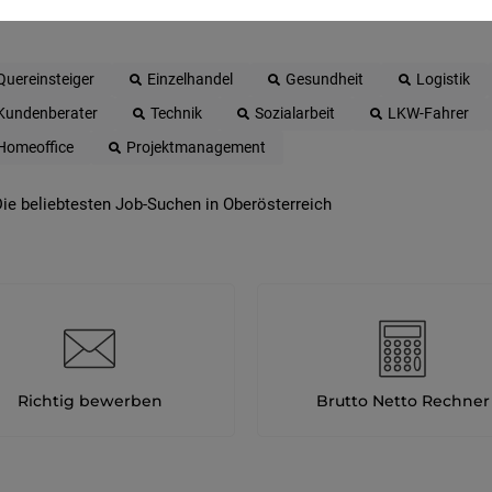
Quereinsteiger
Einzelhandel
Gesundheit
Logistik
Kundenberater
Technik
Sozialarbeit
LKW-Fahrer
Homeoffice
Projektmanagement
ie beliebtesten Job-Suchen in Oberösterreich
Richtig bewerben
Brutto Netto Rechner