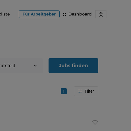
liste
Für Arbeitgeber
Dashboard
Jobs finden
rufsfeld
1
Region
Oberöster
Österreic