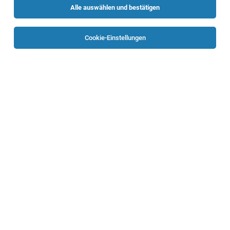
Alle auswählen und bestätigen
Sortieren
30 Jobs
Cookie-Einstellungen
TOP-JOB
Diplomierte Pflegeperson für die Neurologie
(m/w/d)
Wels
02.08.2026
Vollzeit | Teilzeit
Klinikum Wels-Grieskirchen GmbH
Das erwartet Sie: