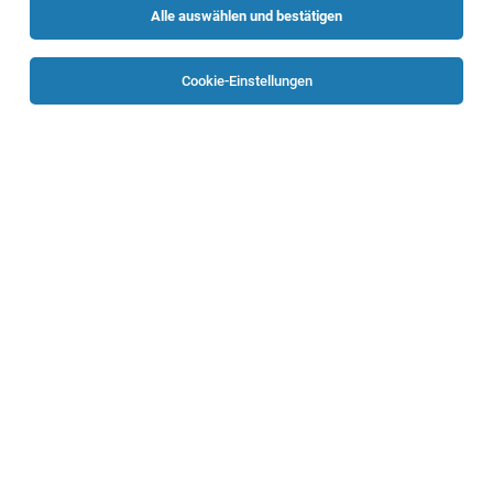
Alle auswählen und bestätigen
Sortieren
30 Jobs
Cookie-Einstellungen
BohrmeisterIn für Kernbohrungen (m/w/d)
Oberösterreich
02.08.2026
Vollzeit
Bernegger GmbH
Deine Qualifikationen
BohrmeisterIn für Hammer- und
Erdwärmebohrungen (m/w/d)