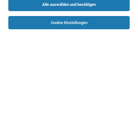
Alle auswählen und bestätigen
Alle Filter
befristet
Cookie-Einstellungen
TOP-JOB
Leitung der Anstaltsapotheke
Bad Ischl
02.08.2026
Vollzeit | befristet
Oberösterreichische Gesundheitsholding GmbH
Beschäftigungsausmaß:
Klinischer Psychologe (m/w/d) - Ref. Nr. 1101