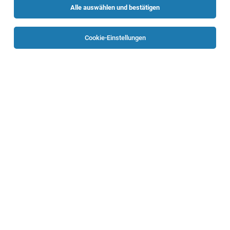
Alle auswählen und bestätigen
Sortieren
30 Jobs
Cookie-Einstellungen
KunststoffschweißerIn im Deponiebau
(m/w/d)
Oberösterreich
02.08.2026
Vollzeit
Bernegger GmbH
Deine Qualifikationen
BohrmeisterIn für Kernbohrungen (m/w/d)