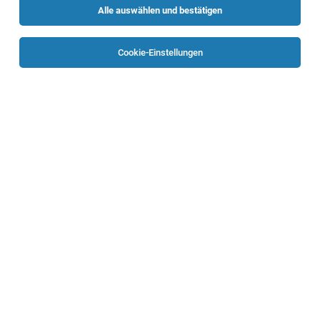
Alle auswählen und bestätigen
Sortieren
30 Jobs
Cookie-Einstellungen
Verkaufsmitarbeiter (m/w/d) Alte Straße 2,
4210 Gallneukirchen
Gallneukirchen
25.07.2026
Teilzeit
HOFER KG
Aufgaben, die mich erwarten