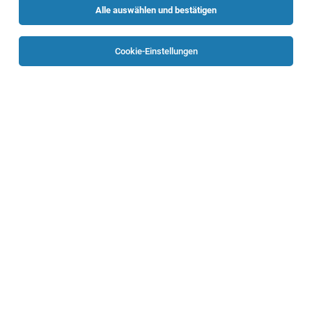
Alle auswählen und bestätigen
Sortieren
30 Jobs
Cookie-Einstellungen
BauleiterIn für Abbruch, Straßenbau und
Tiefbau (m/w/d)
Dietach, Linz, Molln
04.08.2026
Vollzeit
Bernegger GmbH
Deine Qualifikationen
BautechnikerIn Raum Kirchdorf (m/w/d)