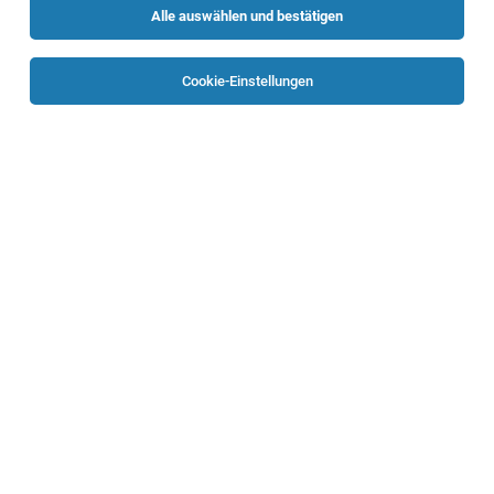
Alle auswählen und bestätigen
Sortieren
30 Jobs
Cookie-Einstellungen
Zerspanungstechniker (m/w/d)
Wels
05.08.2026
Vollzeit
PS Stützpunkt Holding GmbH
Ihre Aufgaben: