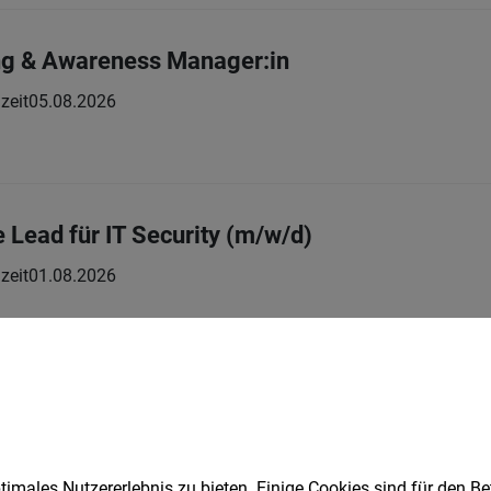
ng & Awareness Manager:in
zeit
05.08.2026
 Lead für IT Security (m/w/d)
zeit
01.08.2026
Developer (m/w/d) – Logistik & S/4HANA
zeit
02.08.2026
imales Nutzererlebnis zu bieten. Einige Cookies sind für den Be