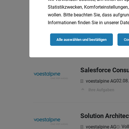
Statistikzwecken, Komforteinstellungen,
wollen. Bitte beachten Sie, dass aufgrun
Informationen finden Sie in unserer
Date
SAP Inhouse Con
Voll
voestalpine AG
Alle auswählen und bestätigen
Coo
Ihre Aufgaben
Salesforce Consu
02.08
voestalpine AG
Ihre Aufgaben
Solution Archite
Voll
voestalpine AG