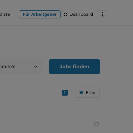
liste
Für Arbeitgeber
Dashboard
Jobs finden
rufsfeld
1
Region
Oberöster
Österreic