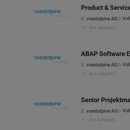
Product & Servic
Voll
voestalpine AG
Ihre Aufgaben
ABAP Software En
Voll
voestalpine AG
Ihre Aufgaben
Senior Projektma
Voll
voestalpine AG
Ihre Aufgaben