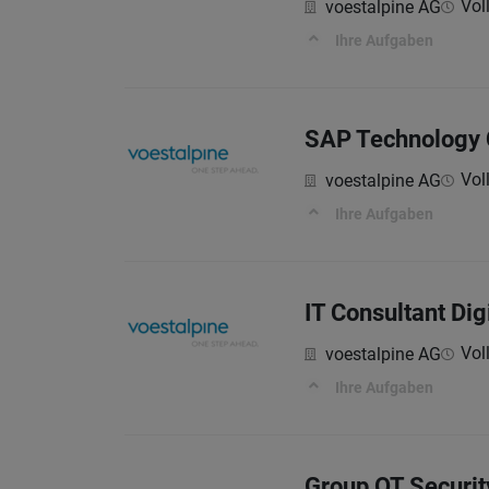
Voll
voestalpine AG
Ihre Aufgaben
SAP Technology 
Voll
voestalpine AG
Ihre Aufgaben
IT Consultant Dig
Voll
voestalpine AG
Ihre Aufgaben
Group OT Securit