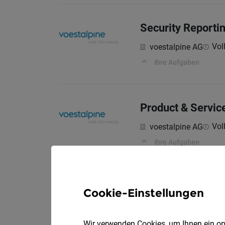
Security Reporti
Voll
voestalpine AG
Ihre Aufgaben
Product & Service
Voll
voestalpine AG
Ihre Aufgaben
SAP UI5 / Fiori 
Cookie-Einstellungen
Voll
voestalpine AG
Ihre Aufgaben
Wir verwenden Cookies, um Ihnen ein opt