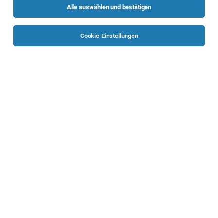
Alle auswählen und bestätigen
Sortieren
30 Jobs
Cookie-Einstellungen
Kundenberater (m/w/d) Versicherung
Ried, Schärding
03.08.2026
Vollzeit
Grazer Wechselseitige Versicherung AG
Das bringen Sie mit
Kundenberater (m/w/d) Versicherung