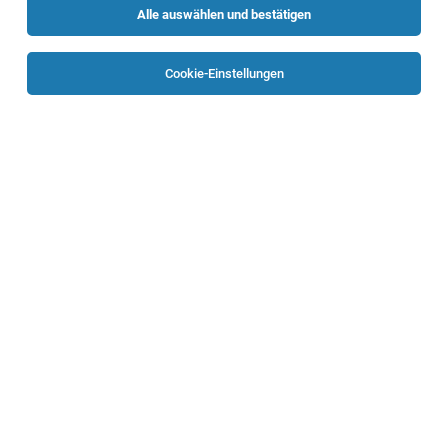
Alle auswählen und bestätigen
Sortieren
30 Jobs
Cookie-Einstellungen
Alle Filter
Urfahr-Umgebung
InstallateurIn für Brunnenbau (m/w/d)
Oberösterreich
02.08.2026
Vollzeit
Bernegger GmbH
Deine Qualifikationen
Psychotherapeut:in für das Kinder- und