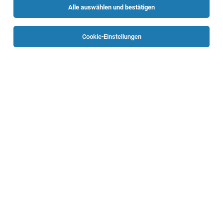
Alle auswählen und bestätigen
Sortieren
30 Jobs
Cookie-Einstellungen
FreieR StudentischeR MitarbeiterIn Recht &
Compliance
Linz
03.08.2026
Teilzeit | befristet | Freelancer, Projektarbeit
Oberösterreichische Gesundheitsholding GmbH
Beschäftigungsausmaß: