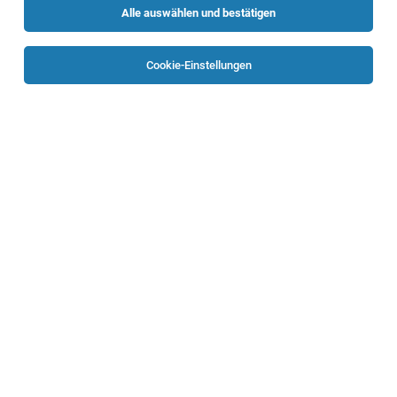
Alle auswählen und bestätigen
Sortieren
30 Jobs
Cookie-Einstellungen
Stahlbautechniker für Leichtbau (m/w/d)
Linz
05.08.2026
Vollzeit
Randstad Austria GmbH
Deine Aufgaben
1