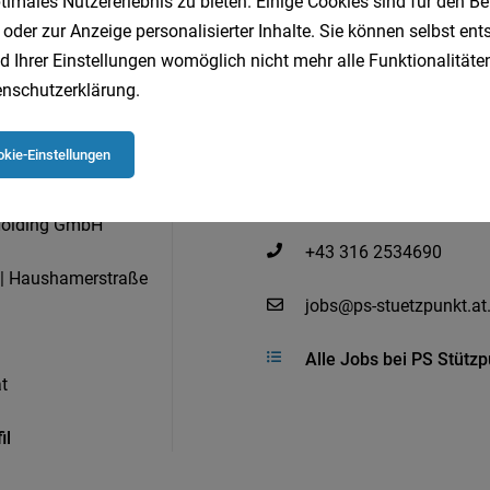
imales Nutzererlebnis zu bieten. Einige Cookies sind für den Be
 oder zur Anzeige personalisierter Inhalte. Sie können selbst en
d Ihrer Einstellungen womöglich nicht mehr alle Funktionalitäten
nschutzerklärung
.
kie-Einstellungen
Holding GmbH
+43 316 2534690
 | Haushamerstraße
jobs@ps-stuetzpunkt.at
Alle Jobs bei PS Stütz
t
il