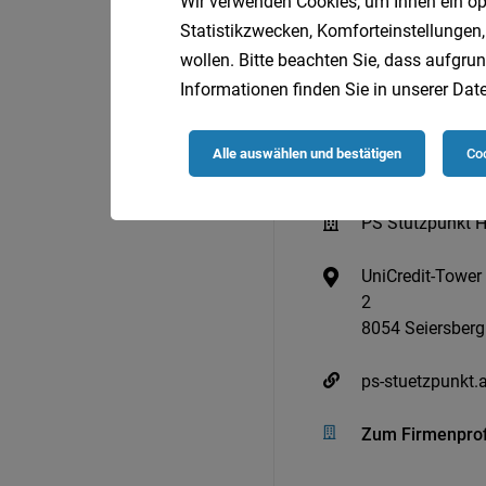
Wir verwenden Cookies, um Ihnen ein opt
Statistikzwecken, Komforteinstellungen,
wollen. Bitte beachten Sie, dass aufgrun
Informationen finden Sie in unserer
Date
Alle auswählen und bestätigen
Coo
PS Stützpunkt 
UniCredit-Tower
2
8054 Seiersberg
ps-stuetzpunkt.a
Zum Firmenprof