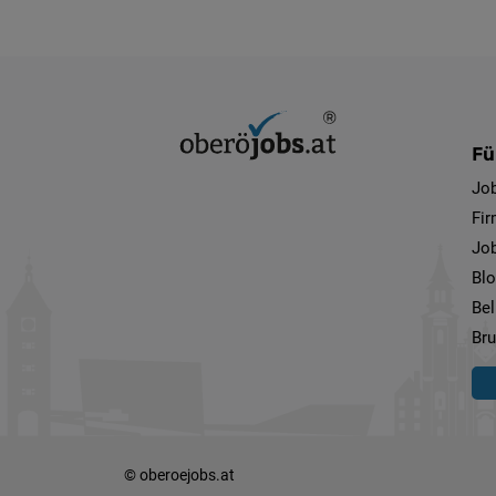
Fü
Jo
Fi
Job
Bl
Bel
Bru
© oberoejobs.at