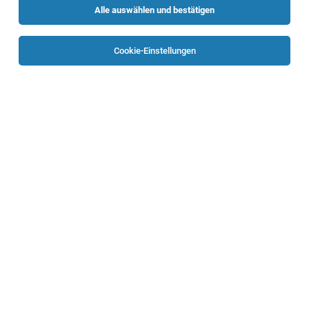
Alle auswählen und bestätigen
Sortieren
30 Jobs
Cookie-Einstellungen
Projektleiter SAP S/4HANA Rollout (w/m/d)
Linz
04.08.2026
Randstad Austria GmbH
Ihre Aufgaben:
SAP Global Key User Vertrieb (m/w/d)
Leonding
05.08.2026
Vollzeit