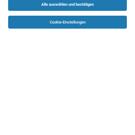
Alle auswählen und bestätigen
Sortieren
30 Jobs
Cookie-Einstellungen
Automatisierungstechniker:in (m/w/x)
Gurten
09.08.2026
Vollzeit
enigmasoft GmbH
In unserem spannenden Betätigungsfeld bieten wir dir
einen abwechslungsreichen Aufgabenbereich:
Servicetechniker:in 2,5er Schicht