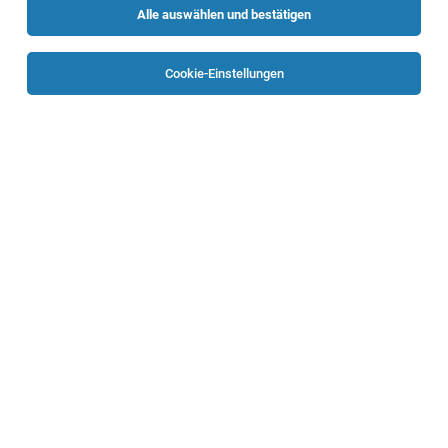
Alle auswählen und bestätigen
Sortieren
30 Jobs
Cookie-Einstellungen
Projekttechniker:in für Schaltschrankbau
Linz
04.08.2026
Vollzeit
Sprecher Automation GmbH
Ihre Aufgaben bei uns
Projekttechniker:in - für Mittel- und
Hochspannungsschaltanlagen