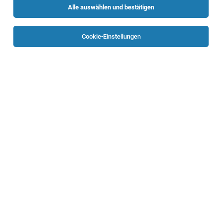
Alle auswählen und bestätigen
Sortieren
30 Jobs
Cookie-Einstellungen
Projektingenieur:in Projektabwicklung EMSR
Linz
02.08.2026
Vollzeit
voestalpine Steel Division
Ihre Aufgaben
Projekttechniker:in für Schaltschrankbau