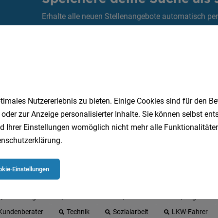
Erhalte alle neuen Stellenangebote automatisch per
Jetzt anlegen
imales Nutzererlebnis zu bieten. Einige Cookies sind für den Be
 oder zur Anzeige personalisierter Inhalte. Sie können selbst en
d Ihrer Einstellungen womöglich nicht mehr alle Funktionalitäten
nschutzerklärung
.
 beliebtesten Jobs in Oberösterreich
kie-Einstellungen
Quereinsteiger
Einzelhandel
Gesundheit
Logistik
Kundenberater
Technik
Sozialarbeit
LKW-Fahrer