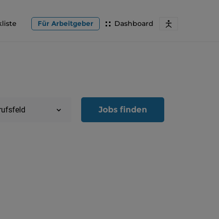
liste
Für Arbeitgeber
Dashboard
Jobs finden
rufsfeld
Region
Oberöster
Österreic