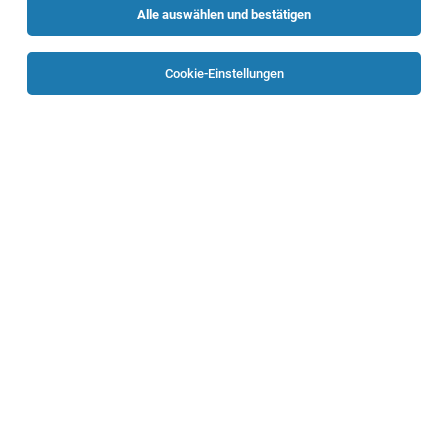
Alle auswählen und bestätigen
Cookie-Einstellungen
Radiologietechnologe*in am Institut für
Nuklearmedizin (30-40h/Woche)
Linz
05.08.2026
Vollzeit | Teilzeit
Ordensklinikum Linz GmbH
Unser Auftrag