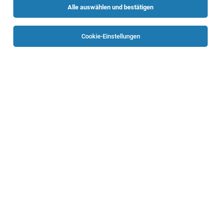
Alle auswählen und bestätigen
Sortieren
30 Jobs
Cookie-Einstellungen
Application Engineer Elektrik/Elektronik,
Bereich Komponenten (m/w/d)
Leonding
05.08.2026
Vollzeit
Rosenbauer International AG
Ihre Aufgaben
IT-Administrator (m/w/d)