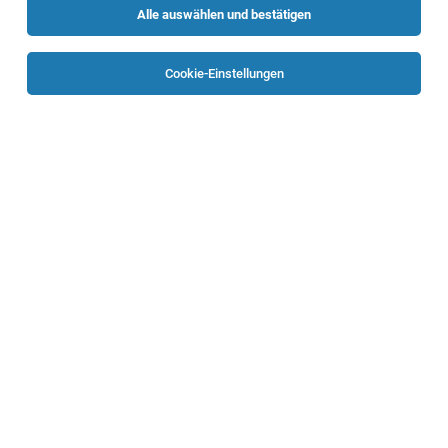
Alle auswählen und bestätigen
Alle Filter
Schärding
Cookie-Einstellungen
Die Stellenanzeige
KFZ-Techniker mit Schweißkenntnisse
(m/w/d) - Bezirk Schärding
in
Freinberg
bei Wilhelm
Schwarzmüller GmbH ist leider nicht mehr verfügbar oder
wurde neu ausgeschrieben.
TOP-JOB
Mitarbeiter_in für psychosoziale
Betreuungsform „Leben BEI Familie“ in OÖ