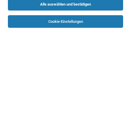
Alle auswählen und bestätigen
Sortieren
30 Jobs
Cookie-Einstellungen
Entwickler/in für elektrische Bordnetze
(m/w/d)
Leonding
05.08.2026
Vollzeit
Rosenbauer International AG
Ihre Aufgaben