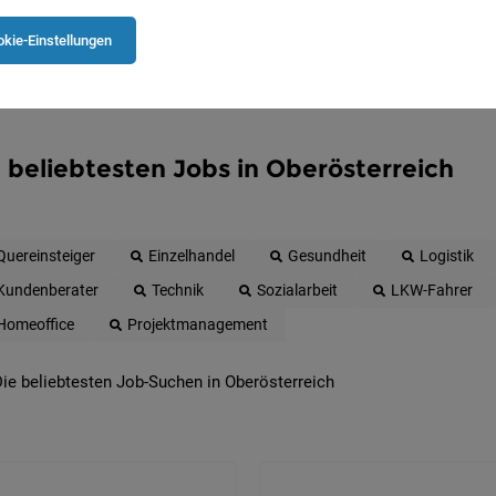
kie-Einstellungen
 beliebtesten Jobs in Oberösterreich
Quereinsteiger
Einzelhandel
Gesundheit
Logistik
Kundenberater
Technik
Sozialarbeit
LKW-Fahrer
Homeoffice
Projektmanagement
ie beliebtesten Job-Suchen in Oberösterreich