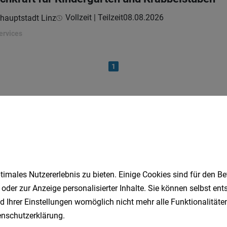
Vollzeit | Teilzeit
08.08.2026
hauptstadt Linz
ervices
1
Speichere deine Suche als 
Erhalte alle neuen Stellenangebote automatisch per
imales Nutzererlebnis zu bieten. Einige Cookies sind für den Be
 oder zur Anzeige personalisierter Inhalte. Sie können selbst en
Jetzt anlegen
d Ihrer Einstellungen womöglich nicht mehr alle Funktionalitäten
nschutzerklärung
.