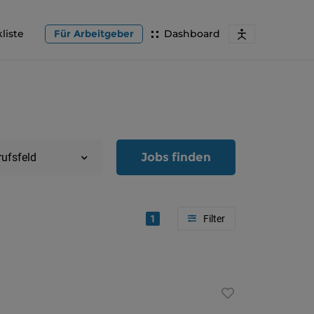
liste
Für Arbeitgeber
Dashboard
Jobs finden
rufsfeld
1
Region
Oberöster
Österreic