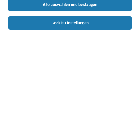
Alle auswählen und bestätigen
Cookie-Einstellungen
Dachsteinkönig Familux Resort
Am Hornspitz 1
4824 Gosau
familux.family