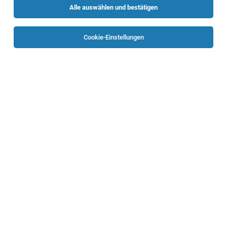
Alle auswählen und bestätigen
Sortieren
30 Jobs
Cookie-Einstellungen
Gehobener Dienst* der Gesundheits- und
Krankenpflege, kardiologische Ambulanz /
Funktionsdiagnostik (20-30h/Woche)
Linz
04.08.2026
Teilzeit
Ordensklinikum Linz GmbH
Unser Auftrag