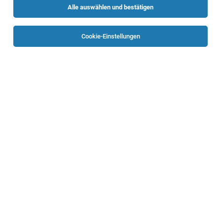
Alle auswählen und bestätigen
Sortieren
30 Jobs
Cookie-Einstellungen
Gehobener Dienst* der Gesundheits- und
Krankenpflege (flexible Dienstzeitmodelle
und Einsatzmöglichkeiten)
Linz
04.08.2026
Vollzeit
Ordensklinikum Linz GmbH
Unser Auftrag