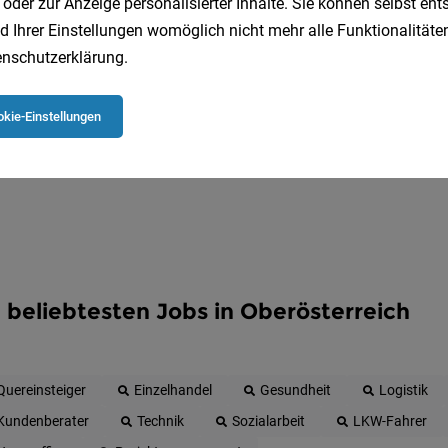
 oder zur Anzeige personalisierter Inhalte. Sie können selbst en
Erhalte alle neuen Stellenangebote automatisch per
d Ihrer Einstellungen womöglich nicht mehr alle Funktionalitäten
nschutzerklärung
.
Jetzt anlegen
kie-Einstellungen
 beliebtesten Jobs in Oberösterreich
Quereinsteiger
Einzelhandel
Gesundheit
Logistik
Kundenberater
Technik
Sozialarbeit
LKW-Fahrer