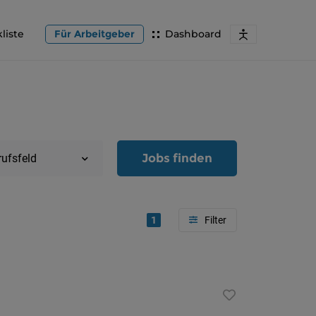
liste
Für Arbeitgeber
Dashboard
Jobs finden
rufsfeld
1
Region
Oberöster
Österreic