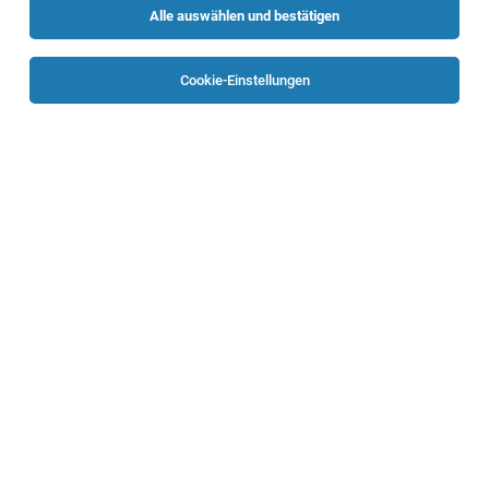
Alle auswählen und bestätigen
Sortieren
30 Jobs
Cookie-Einstellungen
Financial Controller*in/Bilanzbuchhalter*in
Leonding
30.07.2026
Vollzeit
Caritas Oberösterreich
Deine Aufgaben
Mitarbeiter/in Kreditorenbuchhaltung (m/w/d)
Leonding
04.08.2026
Vollzeit