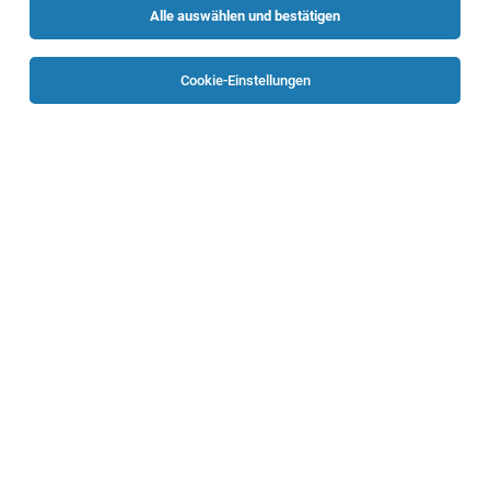
Alle auswählen und bestätigen
Sortieren
30 Jobs
Cookie-Einstellungen
Mitarbeiter*in für Integratives Kinderhotel
Leonding
04.08.2026
Vollzeit | Teilzeit | Geringfügig
Caritas Oberösterreich
Deine Aufgaben
Mitarbeiter*in Mobile Betreuung und Hilfe mit
UBV