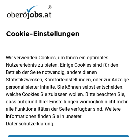
Cookie-Einstellungen
Fachärztin/arzt
(Oberärztin/arzt) für Innere
Wir verwenden Cookies, um Ihnen ein optimales
Medizin und Pneumologie
Nutzererlebnis zu bieten. Einige Cookies sind für den
Betrieb der Seite notwendig, andere dienen
Statistikzwecken, Komforteinstellungen, oder zur Anzeige
Oberösterreichische Gesundheitsholding GmbH
personalisierter Inhalte. Sie können selbst entscheiden,
welche Cookies Sie zulassen wollen. Bitte beachten Sie,
dass aufgrund Ihrer Einstellungen womöglich nicht mehr
Steyr
Vollzeit
Teilzeit
31.07.2026
alle Funktionalitäten der Seite verfügbar sind. Weitere
Informationen finden Sie in unserer
Datenschutzerklärung
.