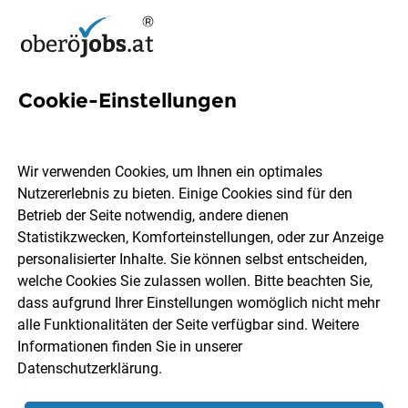
Cookie-Einstellungen
Ersatzteilmanager/in mit
Schwerpunkt
Wir verwenden Cookies, um Ihnen ein optimales
Angebotserstellung (m/w/d)
Nutzererlebnis zu bieten. Einige Cookies sind für den
Betrieb der Seite notwendig, andere dienen
Statistikzwecken, Komforteinstellungen, oder zur Anzeige
Rosenbauer International AG
personalisierter Inhalte. Sie können selbst entscheiden,
welche Cookies Sie zulassen wollen. Bitte beachten Sie,
dass aufgrund Ihrer Einstellungen womöglich nicht mehr
Enns
Vollzeit
27.07.2026
alle Funktionalitäten der Seite verfügbar sind. Weitere
Informationen finden Sie in unserer
Datenschutzerklärung
.