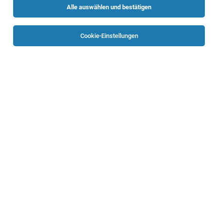
Alle auswählen und bestätigen
Sortieren
30 Jobs
Cookie-Einstellungen
Stationsassistenz für die IV Interne
Onkologische Tagesklinik (m/w/d)
Wels
06.08.2026
Vollzeit
Klinikum Wels-Grieskirchen GmbH
Gehalt & Benefits