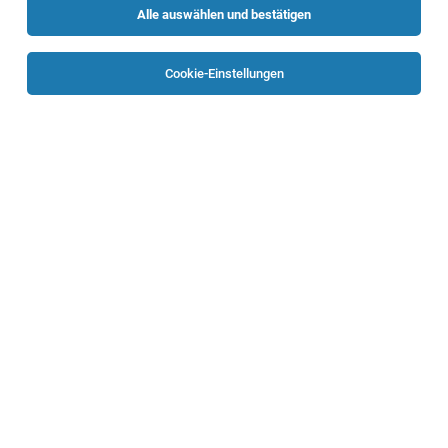
Alle auswählen und bestätigen
Sortieren
30 Jobs
Cookie-Einstellungen
Diplomierte medizinische Fachkraft - Teilzeit
19H (m/w/d) in Wels
Wels
06.08.2026
Vollzeit
Randstad Austria GmbH
Diplomierte medizinische Fachkraft (m/w/d) -
Plasmazentrum Wels