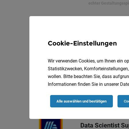
echter Gestaltungsspi
Software Engine
Sprecher Automatio
Cookie-Einstellungen
Ihre Aufgaben bei uns
Wir verwenden Cookies, um Ihnen ein opt
Statistikzwecken, Komforteinstellungen,
Release Engineer
wollen. Bitte beachten Sie, dass aufgrun
Informationen finden Sie in unserer
Date
Sprecher Automatio
Ihre Aufgaben bei uns
Alle auswählen und bestätigen
Coo
Data Scientist 