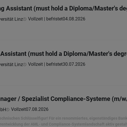
g Assistant (must hold a Diploma/Master's d
Vollzeit | befristet
04.08.2026
ersität Linz
 Assistant (must hold a Diploma/Master's deg
Vollzeit | befristet
30.07.2026
ersität Linz
anager / Spezialist Compliance-Systeme (m/w
Vollzeit
07.08.2026
mbH
echnischen Schlüsselfigur! Für ein renommiertes, eigenständiges Bankh
erentwicklung der AML- und Compliance-Systemlandschaft aktiv gestal