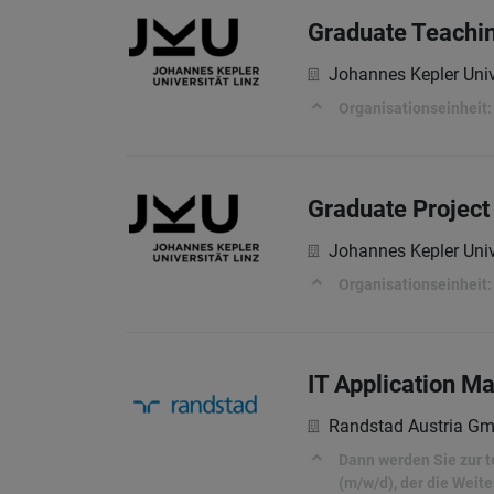
Graduate Teachin
Johannes Kepler Univ
Organisationseinheit:
Graduate Project
Johannes Kepler Univ
Organisationseinheit:
IT Application M
Randstad Austria G
Dann werden Sie zur t
(m/w/d), der die Weit