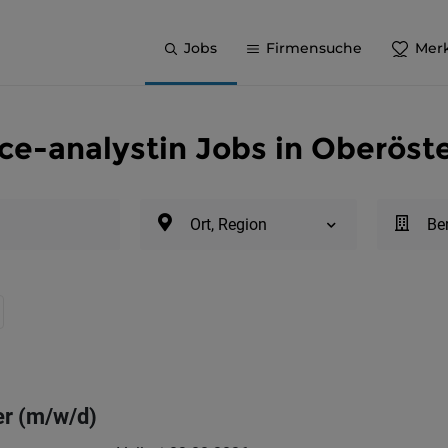
Jobs
Firmensuche
Merk
nce-analystin Jobs in Oberöst
Ort, Region
Be
er (m/w/d)