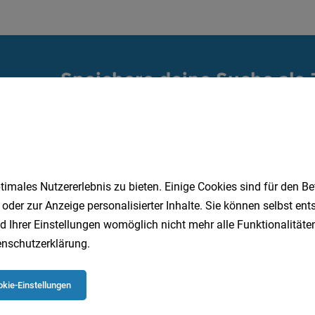
Speichere deine Suche als 
Erhalte alle neuen Stellenangebote automatisch per
Jetzt anlegen
imales Nutzererlebnis zu bieten. Einige Cookies sind für den Be
 oder zur Anzeige personalisierter Inhalte. Sie können selbst en
d Ihrer Einstellungen womöglich nicht mehr alle Funktionalitäten
nschutzerklärung
.
kie-Einstellungen
 beliebtesten Jobs in Oberösterreich