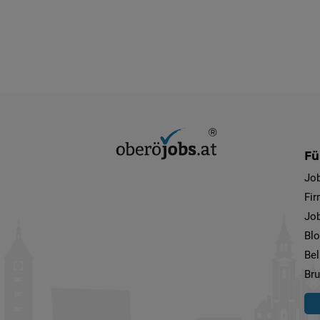
Fü
Jo
Fi
Job
Bl
Bel
Bru