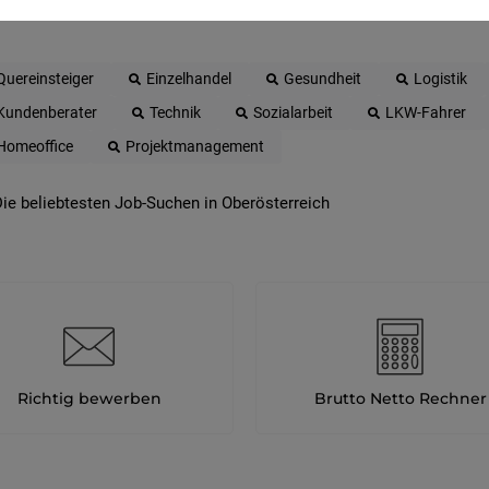
Quereinsteiger
Einzelhandel
Gesundheit
Logistik
Kundenberater
Technik
Sozialarbeit
LKW-Fahrer
Homeoffice
Projektmanagement
ie beliebtesten Job-Suchen in Oberösterreich
Richtig bewerben
Brutto Netto Rechner