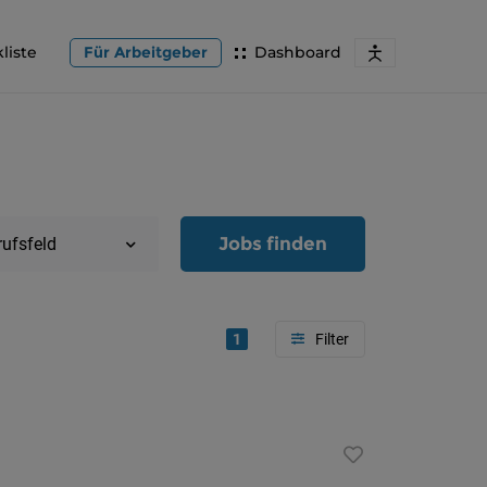
liste
Für Arbeitgeber
Dashboard
Jobs finden
rufsfeld
1
Region
Oberöster
Österreic