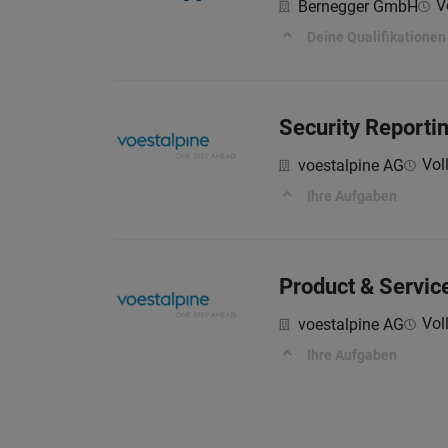
V
Bernegger GmbH
Deine Qualifikationen
Security Reporti
Voll
voestalpine AG
Ihre Aufgaben
Product & Servic
Voll
voestalpine AG
Ihre Aufgaben