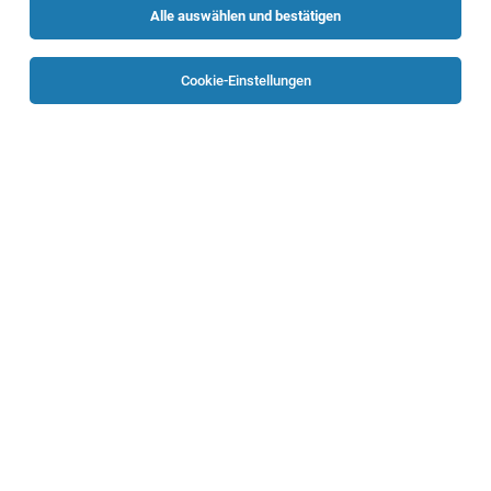
Alle auswählen und bestätigen
Sortieren
30 Jobs
Cookie-Einstellungen
Lehre - Einzelhandelskaufmann/-frau mit
Schwerpunkt Gartencenter (m/w)
Pasching
30.07.2026
Lehrstelle
BAUHAUS Depot GmbH
Standort
1