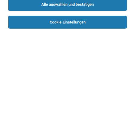
Alle auswählen und bestätigen
Sortieren
30 Jobs
Cookie-Einstellungen
Cybersecurity Architekt:in
Linz
07.08.2026
Vollzeit
voestalpine AG
Ihre Aufgaben
Solution Architect Cloud (m/w/d)
Linz
03.08.2026
Vollzeit