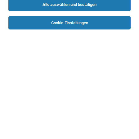
Alle auswählen und bestätigen
Sortieren
30 Jobs
Cookie-Einstellungen
Junior Elektrotechniker:in - Schaltschrank-
und Anlagenbau
Linz
04.08.2026
Vollzeit
Sprecher Automation GmbH
Ihre Aufgaben bei uns
Senior Elektrotechniker:in - Schaltschrank-