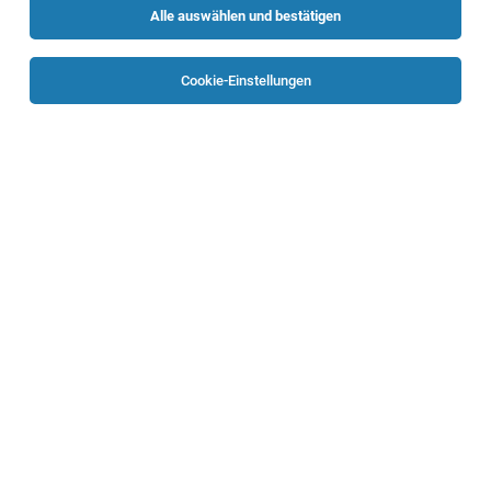
Alle auswählen und bestätigen
Sortieren
30 Jobs
Cookie-Einstellungen
Elektromaschinentechniker (m/w/d)
Linz
04.08.2026
Vollzeit
Randstad Austria GmbH
Deine Aufgaben
1