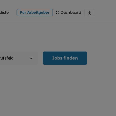
liste
Für Arbeitgeber
Dashboard
Jobs finden
rufsfeld
Region
Oberöster
Österreic