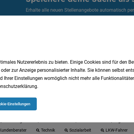
Erhalte alle neuen Stellenangebote automatisch per
Jetzt anlegen
imales Nutzererlebnis zu bieten. Einige Cookies sind für den Be
 oder zur Anzeige personalisierter Inhalte. Sie können selbst en
d Ihrer Einstellungen womöglich nicht mehr alle Funktionalitäten
nschutzerklärung
.
 beliebtesten Jobs in Oberösterreich
kie-Einstellungen
Quereinsteiger
Einzelhandel
Gesundheit
Logistik
Kundenberater
Technik
Sozialarbeit
LKW-Fahrer