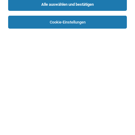
Alle auswählen und bestätigen
Sortieren
30 Jobs
Cookie-Einstellungen
Tax Manager (m/w/d)
Sattledt
04.08.2026
Vollzeit
HOFER KG
Aufgaben, die mich erwarten